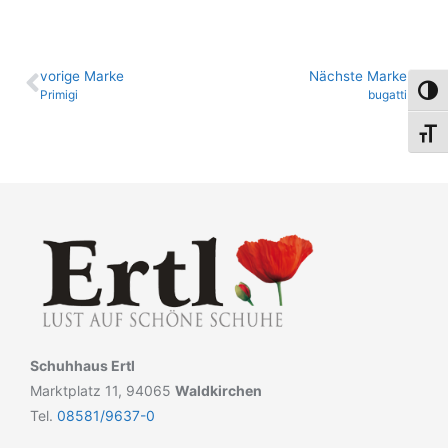
vo­ri­ge Marke
Nächste Marke
Umsch
Primigi
bugatti
Schri
Schuhhaus Ertl
Marktplatz 11, 94065
Waldkirchen
Tel.
08581/9637-0