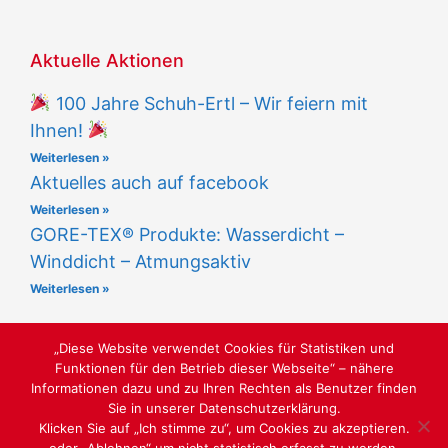
Aktuelle Aktionen
100 Jahre Schuh-Ertl – Wir feiern mit
Ihnen!
Weiterlesen »
Aktuelles auch auf facebook
Weiterlesen »
GORE-TEX® Produkte: Wasserdicht –
Winddicht – Atmungsaktiv
Weiterlesen »
„Diese Website verwendet Cookies für Statistiken und
Funktionen für den Betrieb dieser Webseite“ – nähere
Informationen dazu und zu Ihren Rechten als Benutzer finden
Sie in unserer Datenschutzerklärung.
LUST AUF SCHÖNE SCHUHE
Klicken Sie auf „Ich stimme zu“, um Cookies zu akzeptieren.